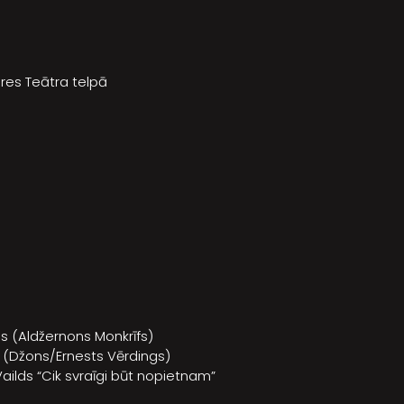
gres Teātra telpā
gs (Aldžernons Monkrīfs)
is (Džons/Ernests Vērdings)
ailds “Cik svraīgi būt nopietnam”