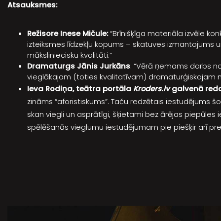
Atsauksmes:
Režisore Inese Mičule:
“Brīnišķīga materiāla izvēle ko
izteiksmes līdzekļu kopums – skatuves izmantojums un 
māksliniecisku kvalitāti.”
Dramaturgs Jānis Jurkāns
: “Vērā ņemams darbs nop
vieglākajam (toties kvalitatīvam) dramaturģiskajam 
Ieva Rodiņa, teātra portāla
Kroders.lv
galvenā redak
zināms “aforistiskums”. Taču redzētais iestudējums šo 
skan viegli un asprātīgi, šķietami bez ārējas piepūles 
spēlēšanās vieglumu iestudējumam pie piešķir arī precīz