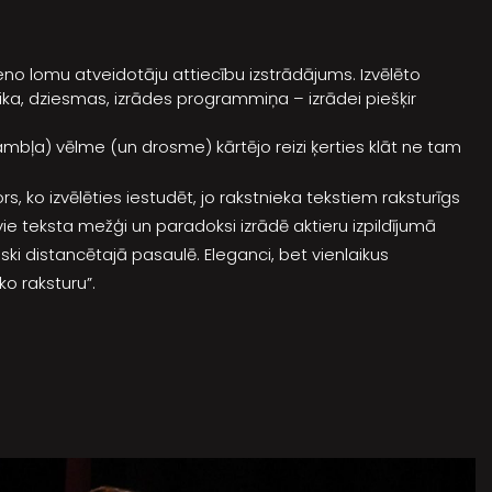
veno lomu atveidotāju attiecību izstrādājums. Izvēlēto
ika, dziesmas, izrādes programmiņa – izrādei piešķir
bļa) vēlme (un drosme) kārtējo reizi ķerties klāt ne tam
s, ko izvēlēties iestudēt, jo rakstnieka tekstiem raksturīgs
vie teksta mežģi un paradoksi izrādē aktieru izpildījumā
iski distancētajā pasaulē. Eleganci, bet vienlaikus
ko raksturu”.