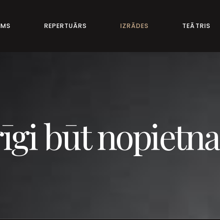
UMS
REPERTUĀRS
IZRĀDES
TEĀTRIS
rīgi būt nopiet