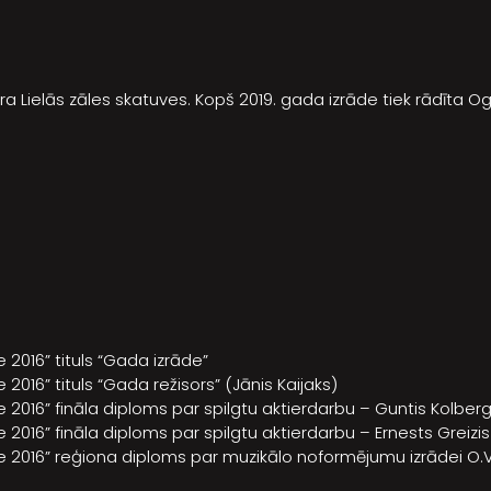
a Lielās zāles skatuves. Kopš 2019. gada izrāde tiek rādīta O
 2016” tituls “Gada izrāde”
2016” tituls “Gada režisors” (Jānis Kaijaks)
 2016” fināla diploms par spilgtu aktierdarbu – Guntis Kolber
 2016” fināla diploms par spilgtu aktierdarbu – Ernests Greiz
e 2016” reģiona diploms par muzikālo noformējumu izrādei O.V