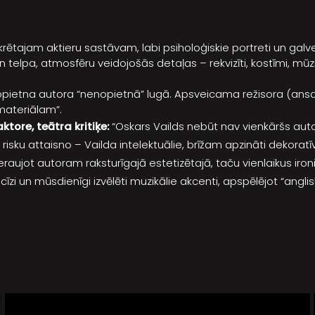
nkrētajam aktieru sastāvam, labi psiholoģiskie portreti un gal
telpa, atmosfēru veidojošās detaļas – rekvizīti, kostīmi, mūz
ietna autora “nenopietnā” lugā. Apsveicama režisora (ansam
materiālam”.
tore, teātra kritiķe:
“Oskars Vailds nebūt nav vienkāršs autor
risku attaisno – Vailda intelektuālie, brīžam apzināti dekoratī
ieraujot autoram raksturīgajā estetizētajā, taču vienlaikus iron
i un mūsdienīgi izvēlēti muzikālie akcenti, apspēlējot “anglis