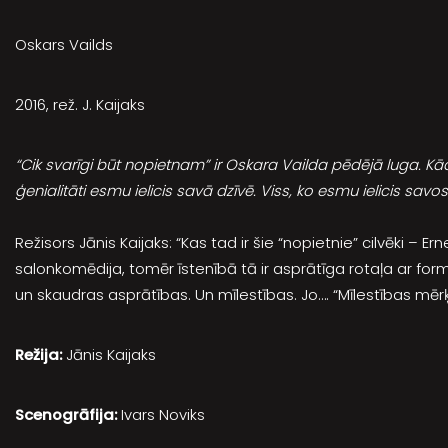
Oskars Vailds
2016, rež. J. Kaijaks
“Cik svarīgi būt nopietnam” ir Oskara Vailda pēdējā luga. Kā
ģenialitāti esmu ielicis savā dzīvē. Viss, ko esmu ielicis savo
Režisors Jānis Kaijaks: “Kas tad ir šie “nopietnie” cilvēki – E
salonkomēdija, tomēr īstenībā tā ir asprātīga rotaļa ar form
un skaudras asprātības. Un mīlestības. Jo…. “Mīlestības mērķis
Režija:
Jānis Kaijaks
Scenogrāfija:
Ivars Noviks