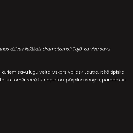
anas dzīves lielākais dramatisms? Tajā, ka visu savu
), kuriem savu lugu velta Oskars Vailds? Jautra, it kā tipiska
ta un tomēr reizē tik nopietna, pārpilna ironijas, paradoksu