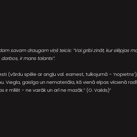
dam savam draugam viņš teicis: “Vai gribi zināt, kur slēpjas m
s darbos, ir mans talants”.
rnesti (vārdu spēle ar angļu val. earnest, tulkojumā – ‘nopietns’
u. Viegla, gaisīga un nemateriāla, kā vienā elpas vilcienā radī
 ir mīlēt – ne vairāk un arī ne mazāk.” (O. Vailds)”