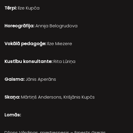
Tērpi:
Ilze Kupča
Horeogrāfija:
Annija Belogrudova
Vokālā pedagoģe:
Ilze Miezere
Kustību konsultante:
Rita Lūriņa
Gaisma:
Jānis Aperāns
Skaņa:
Mārtiņš Andersons, Krišjānis Kupčs
Lomās:
Džons Vērdings, miertiesnesis – Ernests Greizis