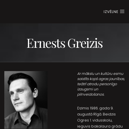
IZVĒLNE
Ernests Greizis
Ar mākslu un kultūru esmu
saistīts kopš agras jaunības,
teātrī atrodu personīgo
izaugsmi un
pilnveidošanos.
Dzimis 1986. gada 9.
augustā Rīgā. Beidzis
Ogres 1. vidusskolu,
ieguvis bakalaura grādu