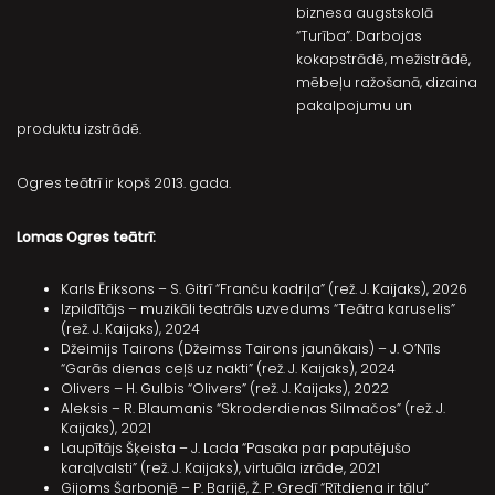
biznesa augstskolā
“Turība”. Darbojas
kokapstrādē, mežistrādē,
mēbeļu ražošanā, dizaina
pakalpojumu un
produktu izstrādē.
Ogres teātrī ir kopš 2013. gada.
Lomas Ogres teātrī:
Karls Ēriksons – S. Gitrī “Franču kadriļa” (rež. J. Kaijaks), 2026
Izpildītājs – muzikāli teatrāls uzvedums “Teātra karuselis”
(rež. J. Kaijaks), 2024
Džeimijs Tairons (Džeimss Tairons jaunākais) – J. O’Nīls
“Garās dienas ceļš uz nakti” (rež. J. Kaijaks), 2024
Olivers – H. Gulbis “Olivers” (rež. J. Kaijaks), 2022
Aleksis – R. Blaumanis “Skroderdienas Silmačos” (rež. J.
Kaijaks), 2021
Laupītājs Šķeista – J. Lada “Pasaka par paputējušo
karaļvalsti” (rež. J. Kaijaks), virtuāla izrāde, 2021
Gijoms Šarbonjē – P. Barijē, Ž. P. Gredī “Rītdiena ir tālu”