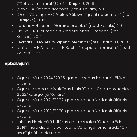
(“Četrdesmit karāti”) (rež. J. Kaijaks), 2019
Ļvovs – A. Čehovs “Ivanovs” (rež. J. Kaijaks), 2018
Džons Vērdings – O. Vailds “Cik svarīgi būt nopietnam” (rež.
J. Kaijaks), 2016
Johans – H. Ibsens “Bernika projekts” (rež. J. Kaijaks), 2015
Pičuks – R. Blaumanis “Skroderdienas Silmačos” (rež. J.
Kaijaks), 2014
Leandrs – Moljērs “Skapēna blēdības” (rež. J. Kaijaks), 2013
Ierēdnis – F. Arnolds un E. Bachs “Taupības komisārs” (rež. J.
Kaijaks), 2013
Apbalvojumi:
Ogres teātra 2024./2025. gada sezonas Nodarbinātākais
aktieris
Ogres novada pašvaldības tituls “Ogres Gada novadnieks
2022” kategorijā “Kultūra”
Ogres teātra 2021./2022. gada sezonas Nodarbinātākais
aktieris
Ogres teātra 2019./2020. gada sezonas Nodarbinātākais
aktieris
Latvijas Nacionālā kultūras centra skates “Gada izrāde
2016” fināla diploms par Džona Vērdinga lomu izrādē “Cik
svarīgi būt nopietnam”