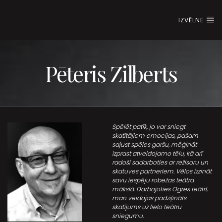
IZVĒLNE
Pēteris Zilberts
Spēlēt patīk, jo var sniegt
skatītājiem emocijas, pašam
sajust spēles garšu, mēģināt
izprast atveidojamo tēlu, kā arī
radoši sadarboties ar režisoru un
skatuves partneriem. Vēlos izzināt
savu iespēju robežas teātra
mākslā. Darbojoties Ogres teātrī,
man veidojas padziļināts
skatījums uz lielo teātru
sniegumu.