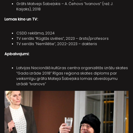
Grāfs Matvejs Šabeļskis – A. Čehovs “Ivanovs” (rež. J.
Kaijaks), 2018
Lomas kino un TV:
CSDD reklāma, 2024
TV seriāls “Rūgtās izvēles”, 2023 – ārsts/profesors
TV seriāls “Nemīlētie”, 2022-2023 – dakteris
Apbalvojumi:
Latvijas Nacionālā kultūras centra organizētās izrāžu skates
“Gada izrāde 2018” Rīgas reģiona skates diploms par
veiksmīgu grāfa Mateja Šabeļska lomas atveidojumu
izrādē “Ivanovs”