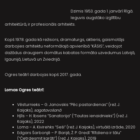
Dzimis 1953. gada 1. janvārī Rīgā.
Ieguvis augstāko izglītību
arhitektūrā, ir profesionāls arhitekts.
Kopš 1978. gada kā režisors, dramaturgs, aktieris, gaismotājs
darbojies arhitektu neformālajā apvienībā “KĀSIS”, veidojot
dažādus draugiem domātus kabatas formāta uzvedumus Latvijā,
Igaunijā, Lietuvā un Zviedrijā.
Ogres teātrī darbojas kopš 2017. gada.
Lomas Ogres teātrī:
Vēsturnieks – G. Janovskis “Pēc pastardienas” (rež. J.
Kaijaks),
sagatavošanā
Hjīls – H. Ibsens “Sanatorija” (“Tautas ienaidnieks”) (rež. J.
Kaijaks), 2022
Loma – A. Kivirehks “Seši” (rež. J. Kaijaks), virtuālā izrāde, 2020
Edgars Šarbonjē – P. Barijē, Ž. P. Gredī “Rītdiena ir tālu”
(“Četrdesmit karāti”) (rež. J. Kaijaks), 2019