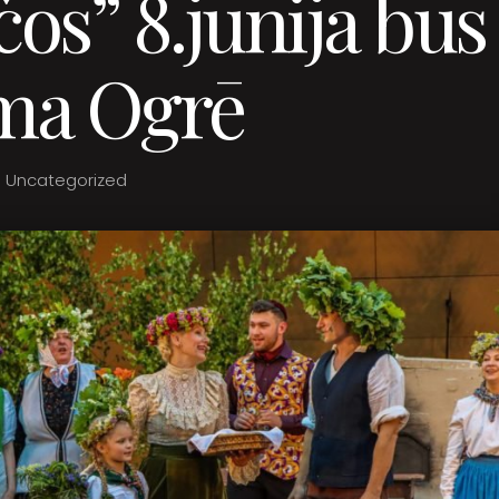
os” 8.jūnijā būs
ma Ogrē
Uncategorized