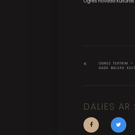
Ogres novada Kultūras
OGRES TEĀTRIM –
GADA BALVAS KUL
DALIES AR 