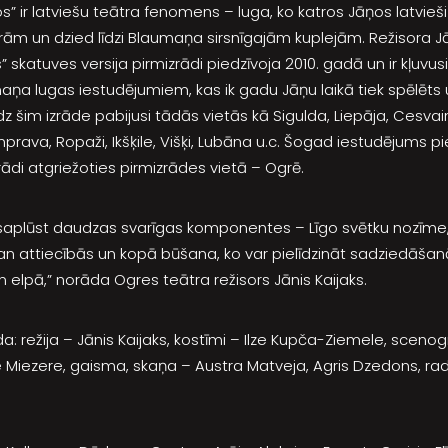
” ir latviešu teātra fenomens – luga, ko katros Jāņos latvieši 
rām un dzied līdzi Blaumaņa sirsnīgajām kuplejām. Režisora J
skatuves versija pirmizrādi piedzīvoja 2010. gadā un ir kļuvusi
aņa lugas iestudējumiem, kas ik gadu Jāņu laikā tiek spēlēts
z šim izrāde pabijusi tādās vietās kā Sigulda, Liepāja, Cesvai
Jumprava, Ropaži, Ikšķile, Višķi, Lubāna u.c. Šogad iestudējums pi
rādi atgriežoties pirmizrādes vietā – Ogrē.
 saplūst daudzas svarīgas komponentes – Līgo svētku nozīme
gan attiecībās un kopā būšana, ko var pielīdzināt sadziedā
n elpā,” norāda Ogres teātra režisors Jānis Kaijaks.
 režija – Jānis Kaijaks, kostīmi – Ilze Kupča-Ziemele, scenogrā
 Miezere, gaisma, skaņa – Austra Matveja, Agris Dzedons, rad