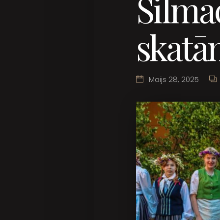
Silmač
skatā
Maijs 28, 2025