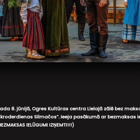
ada 8. jūnijā, Ogres Kultūras centra Lielajā zālē bez ma
Skroderdienas Silmačos”.
Ieeja pasākumā ar bezmaksas i
 BEZMAKSAS IELŪGUMI IZŅEMTI!!!)