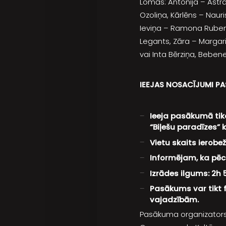
Lomās: Antonija – Astra
Ozoliņa, Kārlēns – Nauri
Ieviņa – Ramona Rubene
Legants, Zāra – Margari
vai Inta Bērziņa, Bebe
IEEJAS NOSACĪJUMI P
Ieeja pasākumā tik
“Biļešu paradīzes” 
Vietu skaits ierob
Informējam, ka pēc t
Izrādes ilgums: 2h 
Pasākums var tikt f
vajadzībām.
Pasākuma organizators: