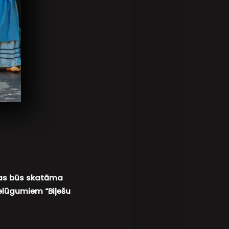
ksas būs skatāma
elūgumiem “Biļešu