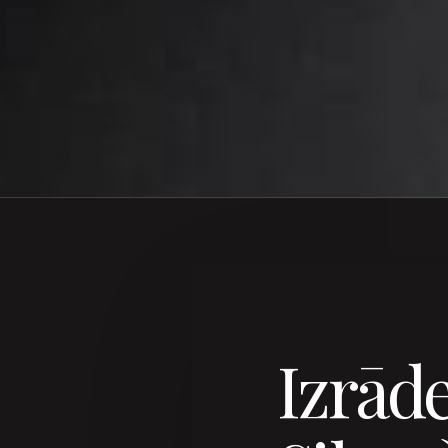
Izrād