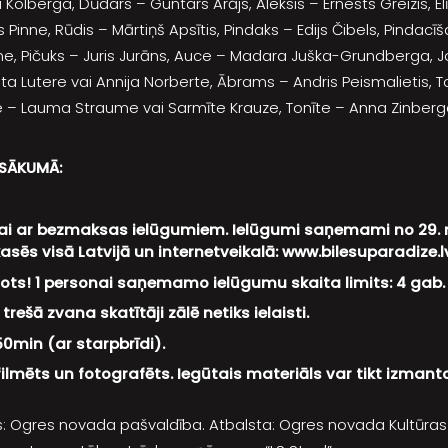
 Kolberga, Dūdars – Guntars Arājs, Aleksis – Ernests Greizis, E
s Pinne, Rūdis – Mārtiņš Apsītis, Pindaks – Edijs Čibels, Pindac
, Pičuks – Juris Jurāns, Auce – Madara Juška-Grundberga, J
ta Lutere vai Annija Norberte, Ābrams – Andris Peismalietis, T
ne – Lauma Straume vai Sarmīte Krauze, Tonīte – Anna Zinberg
ASĀKUMĀ:
ai ar bezmaksas ielūgumiem. Ielūgumi saņemami no 29. ma
kasēs visā Latvijā un internetveikalā: www.bilesuparadize.l
ežots! 1 personai saņemamo ielūgumu skaita limits: 4 gab.
rešā zvana skatītāji zālē netiks ielaisti.
50min (ar starpbrīdi).
ilmēts un fotografēts. Iegūtais materiāls var tikt izmant
 Ogres novada pašvaldība. Atbalsta: Ogres novada Kultūras 