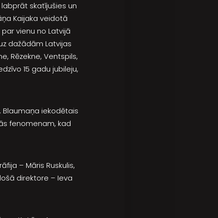
labprāt skatījušies un
āņa Kaijaka veidotā
 par vienu no Latvijā
 uz dažādām Latvijas
ne, Rēzekne, Ventspils,
edzīvo 15 gadu jubileju,
, Blaumaņa iekodētais
šanās fenomenam, kad
fija – Māris Ruskulis,
ošā direktore – Ieva