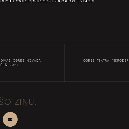
 centrs, metālapstrādes uzņēmums “LS Steel”.
 DIVAS OGRES NOVADA
OGRES TEĀTRA “SKRODER
TŪRĀ 2024
ŠO ZIŅU.