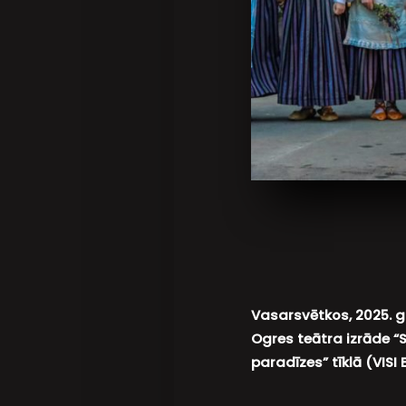
Vasarsvētkos, 2025. g
Ogres teātra izrāde “
paradīzes” tīklā (VISI