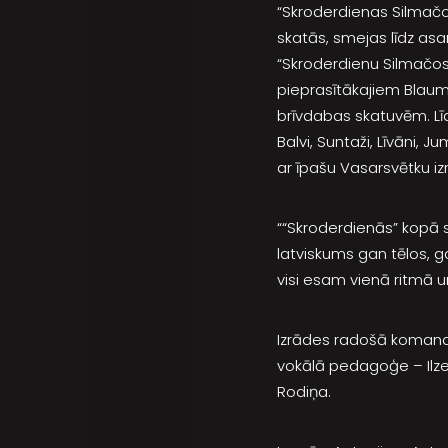
“Skroderdienas Silmačos
skatās, smejas līdz asa
“Skroderdienu Silmačos” 
pieprasītākajiem Blaum
brīvdabas skatuvēm. Līd
Balvi, Suntaži, Līvāni, 
ar īpašu Vasarsvētku iz
““Skroderdienās” kopā
latviskums gan tēlos, 
visi esam vienā ritmā u
Izrādes radošā komanda:
vokālā pedagoģe – Ilze
Rodiņa.