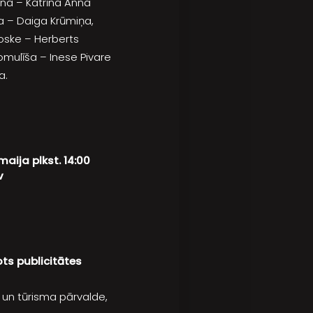
līna – Katrīna Anna
īša – Daiga Krūmiņa,
oske – Herberts
omulīša – Inese Pivare
a.
ija plkst. 14:00
v
ots publicitātes
un tūrisma pārvalde,