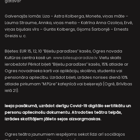
gatava?
Galvenajās lomās: Liza – Astra Kolberga, Monete, viņas māte –
Lauma Straume, Annika, viņas meita – Katrīna Anna Ozoliņa, Ervē,
viņas bijušais vīrs – Guntis Kolbergs, Gijoms Šarbonjē – Ernests
Greizis u. c.
Biļetes: EUR 15, 12, 10 “Biļešu paradīzes” kasēs, Ogres novada
Kultūras centra kasē un
www.bilesuparadize.lv
. Vietu skaits
ierobežots! Pērkot biļeti “Biļešu paradīzes” kasēs, 15% atlaide ar
Ogres novadnieka karti vai aplikāciju, skolēna, studenta vai
pensionāra apliecību. Uzrādot biļeti, izrādes norises dienā 10%
atlaide pirkumam “M.Pūre” kafejnīcā vai beķerejā (Ogrē, Brīvības
ielā 21).
Ieeja pasākumā, uzrādot derīgu Covid-19 digitālo sertifikātu un
personu apliecinošu dokumentu. Atrodoties teātra telpās,
izrādes skatītājiem jālieto sejas aizsargmaskas.
Ogres teātra jaunumiem iespējams sekot līdzi arī sociālajos