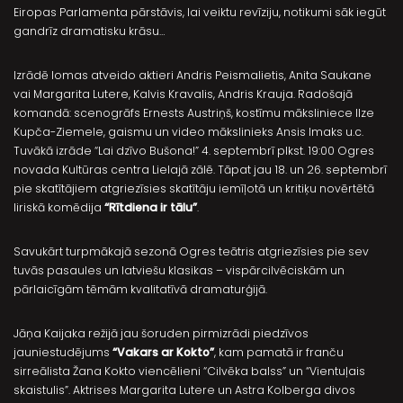
Eiropas Parlamenta pārstāvis, lai veiktu revīziju, notikumi sāk iegūt
gandrīz dramatisku krāsu…
Izrādē lomas atveido aktieri Andris Peismalietis, Anita Saukane
vai Margarita Lutere, Kalvis Kravalis, Andris Krauja. Radošajā
komandā: scenogrāfs Ernests Austriņš, kostīmu māksliniece Ilze
Kupča-Ziemele, gaismu un video mākslinieks Ansis Imaks u.c.
Tuvākā izrāde “Lai dzīvo Bušona!” 4. septembrī plkst. 19:00 Ogres
novada Kultūras centra Lielajā zālē. Tāpat jau 18. un 26. septembrī
pie skatītājiem atgriezīsies skatītāju iemīļotā un kritiķu novērtētā
liriskā komēdija
“Rītdiena ir tālu”
.
Savukārt turpmākajā sezonā Ogres teātris atgriezīsies pie sev
tuvās pasaules un latviešu klasikas – vispārcilvēciskām un
pārlaicīgām tēmām kvalitatīvā dramaturģijā.
Jāņa Kaijaka režijā jau šoruden pirmizrādi piedzīvos
jauniestudējums
“Vakars ar Kokto”
, kam pamatā ir franču
sirreālista Žana Kokto viencēlieni “Cilvēka balss” un “Vientuļais
skaistulis”. Aktrises Margarita Lutere un Astra Kolberga divos