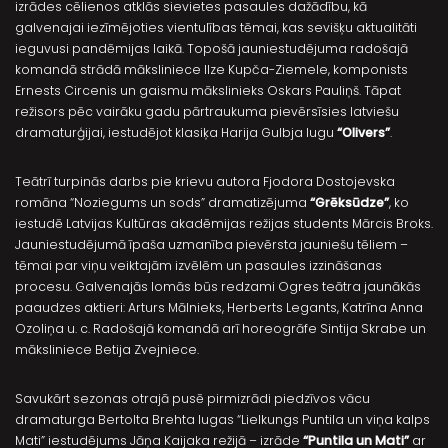
izrādes cēlienos atklās sievietes pasaules dažādību, kā
galvenajai iezīmējoties vientulības tēmai, kas sevišķu aktualitāti
ieguvusi pandēmijas laikā. Topošā jauniestudējuma radošajā
komandā strādā māksliniece Ilze Kupča-Ziemele, komponists
Ernests Circenis un gaismu mākslinieks Oskars Pauliņš. Tāpat
režisors pēc vairāku gadu pārtraukuma pievērsīsies latviešu
dramaturģijai, iestudējot klasiķa Harija Gulbja lugu
“Olivers”
.
Teātrī turpinās darbs pie krievu autora Fjodora Dostojevska
romāna “Noziegums un sods” dramatizējuma
“Grēksūdze”
, ko
iestudē Latvijas Kultūras akadēmijas režijas students Mārcis Broks.
Jauniestudējumā īpaša uzmanība pievērsta jauniešu tēliem –
tēmai par viņu veiktajām izvēlēm un pasaules izzināšanas
procesu. Galvenajās lomās būs redzami Ogres teātra jaunākās
paaudzes aktieri: Arturs Mālnieks, Herberts Legants, Katrīna Anna
Ozoliņa u. c. Radošajā komandā arī horeogrāfe Sintija Skrabe un
māksliniece Betija Zvejniece.
Savukārt sezonas otrajā pusē pirmizrādi piedzīvos vācu
dramaturga Bertolta Brehta lugas “Lielkungs Puntila un viņa kalps
Mati” iestudējums Jāņa Kaijaka režijā – izrāde
“Puntila un Mati”
ar