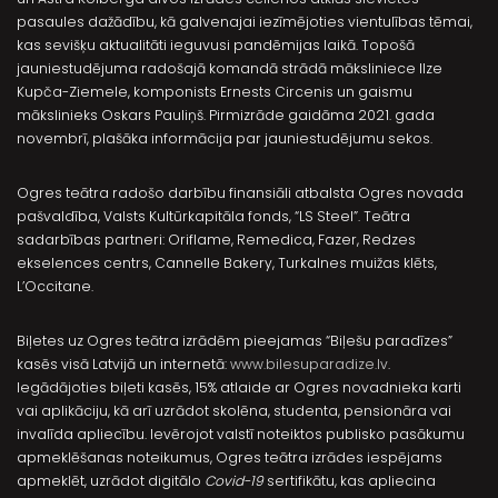
pasaules dažādību, kā galvenajai iezīmējoties vientulības tēmai,
kas sevišķu aktualitāti ieguvusi pandēmijas laikā. Topošā
jauniestudējuma radošajā komandā strādā māksliniece Ilze
Kupča-Ziemele, komponists Ernests Circenis un gaismu
mākslinieks Oskars Pauliņš. Pirmizrāde gaidāma 2021. gada
novembrī, plašāka informācija par jauniestudējumu sekos.
Ogres teātra radošo darbību finansiāli atbalsta Ogres novada
pašvaldība, Valsts Kultūrkapitāla fonds, “LS Steel”. Teātra
sadarbības partneri: Oriflame, Remedica, Fazer, Redzes
ekselences centrs, Cannelle Bakery, Turkalnes muižas klēts,
L’Occitane.
Biļetes uz Ogres teātra izrādēm pieejamas “Biļešu paradīzes”
kasēs visā Latvijā un internetā:
www.bilesuparadize.lv
.
Iegādājoties biļeti kasēs, 15% atlaide ar Ogres novadnieka karti
vai aplikāciju, kā arī uzrādot skolēna, studenta, pensionāra vai
invalīda apliecību. Ievērojot valstī noteiktos publisko pasākumu
apmeklēšanas noteikumus, Ogres teātra izrādes iespējams
apmeklēt, uzrādot digitālo
Covid-19
sertifikātu, kas apliecina