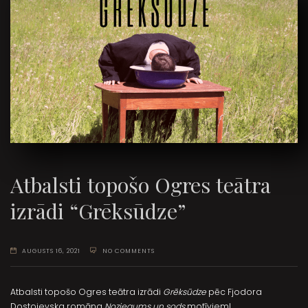
Atbalsti topošo Ogres teātra
izrādi “Grēksūdze”
AUGUSTS 16, 2021
NO COMMENTS
Atbalsti topošo Ogres teātra izrādi
Grēksūdze
pēc Fjodora
Dostojevska romāna
Noziegums un sods
motīviem!