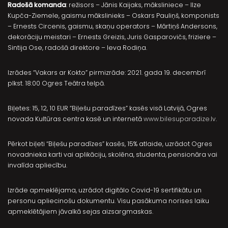
Radošā komanda
: režisors – Jānis Kaijaks, māksliniece – Ilze
Kupča-Ziemele, gaismu mākslinieks – Oskars Pauliņš, komponists
– Ernests Circenis, gaismu, skaņu operators – Mārtiņš Andersons,
dekorāciju meistari – Ernests Greizis, Juris Gasparovičs, friziere –
Sintija Ose, radošā direktore – Ieva Rodiņa.
Izrādes “Vakars ar Kokto” pirmizrāde: 2021. gada 19. decembrī
plkst. 18:00 Ogres Teātra telpā.
Biļetes: 15, 12, 10 EUR “Biļešu paradīzes” kasēs visā Latvijā, Ogres
novada Kultūras centra kasē un internetā
www.bilesuparadize.lv
.
Pērkot biļeti “Biļešu paradīzes” kasēs, 15% atlaide, uzrādot Ogres
novadnieka karti vai aplikāciju, skolēna, studenta, pensionāra vai
invalīda apliecību.
Izrāde apmeklējama, uzrādot digitālo Covid-19 sertifikātu un
personu apliecinošu dokumentu. Visu pasākuma norises laiku
apmeklētājiem jāvalkā sejas aizsargmaskas.