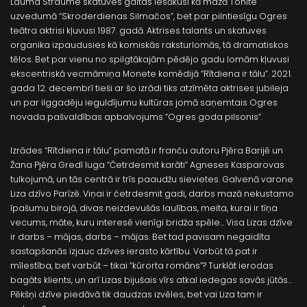
Lauma Straume skatuves gaitas iesākusi kā mazā Tonīte
uzvedumā “Skroderdienas Silmačos”, bet par pilntiesīgu Ogres
teātra aktrisi kļuvusi 1987. gadā. Aktrises talants un skatuves
organika izpaudusies kā komiskās raksturlomās, tā dramatiskos
tēlos. Bet par vienu no spilgtākajām pēdējo gadu lomām kļuvusi
ekscentriskā vecmāmiņa Monete komēdijā “Rītdiena ir tālu”. 2021.
gada 12. decembrī tieši ar šo izrādi tiks atzīmēta aktrises jubileja
un par ilggadēju ieguldījumu kultūras jomā saņemtais Ogres
novada pašvaldības apbalvojums “Ogres goda pilsonis”.
Izrādes “Rītdiena ir tālu” pamatā ir franču autoru Pjēra Barijē un
Žana Pjēra Gredī luga “Četrdesmit karāti” Agneses Kasparovas
tulkojumā, un tās centrā ir trīs paaudžu sievietes. Galvenā varone
Liza dzīvo Parīzē. Viņai ir četrdesmit gadi, darbs mazā nekustamo
īpašumu birojā, divas neizdevušās laulības, meita, kurai ir tīņa
vecums, māte, kuru interesē vienīgi bridža spēle… Visa Lizas dzīve
ir darbs – mājas, darbs – mājas. Bet tad pavisam negaidīta
sastapšanās izjauc dzīves ierasto kārtību. Varbūt tā pat ir
mīlestība, bet varbūt – tikai “kūrorta romāns”? Turklāt ierodas
bagāts klients, un arī Lizas bijušais vīrs atkal iedegas savās jūtās…
Pēkšņi dzīve piedāvā tik daudzas izvēles, bet vai Liza tam ir