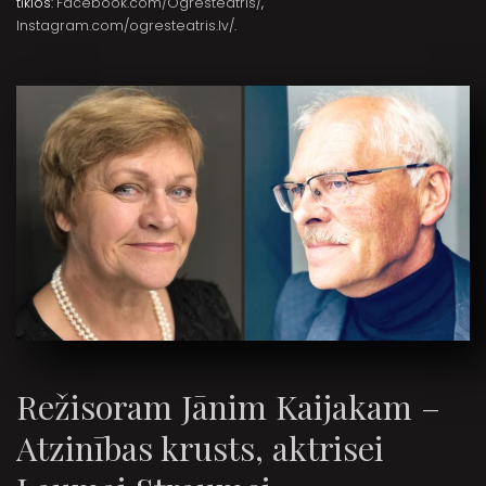
tīklos:
Facebook.com/Ogresteatris/
,
Instagram.com/ogresteatris.lv/
.
Režisoram Jānim Kaijakam –
Atzinības krusts, aktrisei