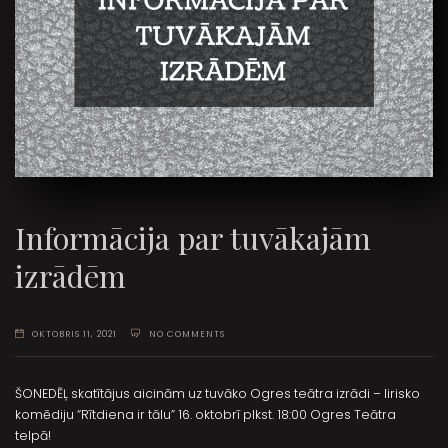
Informācija par tuvākajām
izrādēm
OKTOBRIS 11, 2021
NO COMMENTS
ŠONEDĒĻ skatītājus aicinām uz tuvāko Ogres teātra izrādi – lirisko
komēdiju “Rītdiena ir tālu” 16. oktobrī plkst. 18:00 Ogres Teātra
telpā!