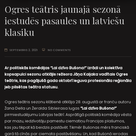
Ogres teātris jaunajā sezonā
iestudēs pasaules un latviešu
klasiku
SEPTEMBRIS 2, 2021
NO COMMENTS
Ar politiskās komēdijas “Lai dzīvo Bušona!” izrādi un kolektīva
kopsapulci sezonu atklājis režisora Jāņa Kaijaka vadītais Ogres
teātris, kas pagājušā gada oktobrī ieguva profesionāla reģionāla
jeb pilsētas teātra statusu.
Ogres teātris sezonu klātienē atklāja 28. augustā ar franču autoru
Žana Della un Žeralda Sibleirasa lugas
“Lai dzīvo Bušona!”
pirmiestudējumu Latvijas teātrī. Asprātīgā politiskā komēdija vēsta
par mazu, iedzīvotāju pamestu ciematiņu Francijas plašumos,
kas jau tikpat kā beidzis pastāvēt. Tikmēr Bušonas mērs franciskā
garā tā cīnās par ciemata pastāvēšanu. Un, kad Bušonā ierodas