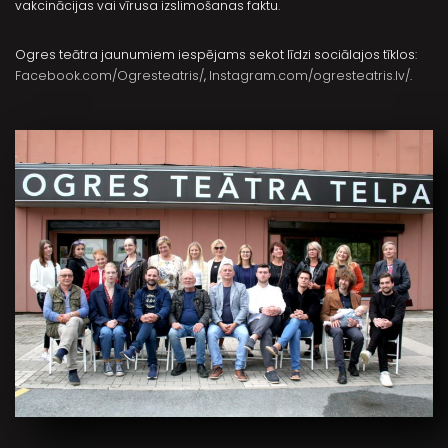
vakcinācijas vai vīrusa izslimošanas faktu.
Ogres teātra jaunumiem iespējams sekot līdzi sociālajos tīklos:
Facebook.com/Ogresteatris/
,
Instagram.com/ogresteatris.lv/
.