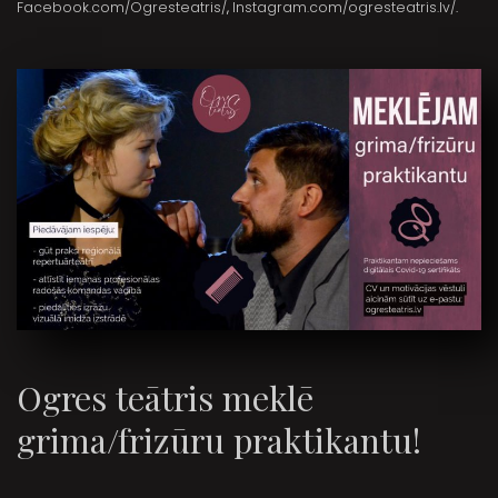
Facebook.com/Ogresteatris/
,
Instagram.com/ogresteatris.lv/
.
Ogres teātris meklē
grima/frizūru praktikantu!