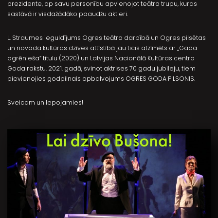
prezidente, ap savu personību apvienojot teātra trupu, kuras
sastāvā ir visdažādāko paaudžu aktieri.
L. Straumes ieguldījums Ogres teātra darbībā un Ogres pilsētas
un novada kultūras dzīves attīstībā jau ticis atzīmēts ar „Gada
ogrēnieša” titulu (2020) un Latvijas Nacionālā Kultūras centra
Goda rakstu. 2021. gadā, svinot aktrises 70 gadu jubileju, tiem
pievienojies godpilnais apbalvojums OGRES GODA PILSONIS.
Sveicam un lepojamies!