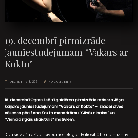
19. decembrī pirmizrāde
jauniestudējumam “Vakars ar
Kokto”
DECEMBRIS 3, 2021
NO COMMENTS
19. decembrī Ogres teātrī gaidāma pirmizrāde režisora Jāņa
Kaijaka jauniestudējumam “Vakars ar Kokto” – izrādei divos
cēlienos pēc Žana Kokto monodrāmu “Cilvēka balss” un
“Vienaldzīgais skaistulis” motīviem.
Divu sieviešu dzīves divos monologos. Patiesībā tie nemaz nav