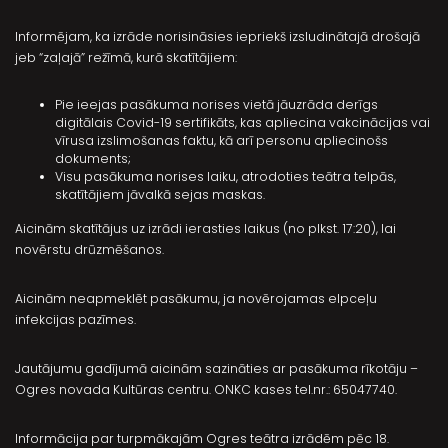
Informējam, ka izrāde norisināsies iepriekš izsludinātajā drošajā
jeb “zaļajā” režīmā, kurā skatītājiem:
Pie ieejas pasākuma norises vietā jāuzrāda derīgs
digitālais Covid-19 sertifikāts, kas apliecina vakcinācijas vai
vīrusa izslimošanas faktu, kā arī personu apliecinošs
dokuments;
Visu pasākuma norises laiku, atrodoties teātra telpās,
skatītājiem jāvalkā sejas maskas.
Aicinām skatītājus uz izrādi ierasties laikus (no plkst. 17:20), lai
novērstu drūzmēšanos.
Aicinām neapmeklēt pasākumu, ja novērojamas elpceļu
infekcijas pazīmes.
Jautājumu gadījumā aicinām sazināties ar pasākuma rīkotāju –
Ogres novada Kultūras centru. ONKC kases tel.nr.: 65047740.
Informācija par turpmākajām Ogres teātra izrādēm pēc 18.