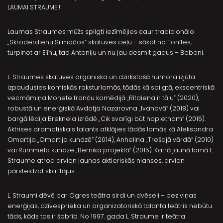
LAUMAI STRAUMEI!
Laumas Straumes mūžs spilgti iezīmējies caur tradicionālo
„Skroderdienu Silmačos” skatuves ceļu – sākot no Tonītes,
turpinot ar Elīnu, tad Antoniju un nu jau desmit gadus – Bebeni.
L. Straumes skatuves organiska un dzirkstošā humora izjūta
izpaudusies komiskās raksturlomās, tādās kā spilgtā, ekscentriskā
vecmāmiņa Monete franču komēdijā „Rītdiena ir tālu” (2020),
robustā un enerģiskā Avdotja Nazarovna „Ivanovā” (2018) vai
bargā lēdija Breknela izrādē „Cik svarīgi būt nopietnam” (2016).
Aktrises dramatiskais talants atklājies tādās lomās kā Aleksandra
Omartija „Omartija kundzē” (2014), Anhelina „Trešajā vārdā” (2010)
vai Rummela kundze „Bernika projektā” (2015). Katrā jaunā lomā L.
Straume atrod arvien jaunas aktieriskās nianses, arvien
pārsteidzot skatītājus.
L. Straumi dēvē par Ogres teātra sirdi un dvēseli – bez viņas
enerģijas, dzīvesprieka un organizatoriskā talanta teātris nebūtu
tāds, kāds tas ir šobrīd. No 1997. gada L. Straume ir teātra