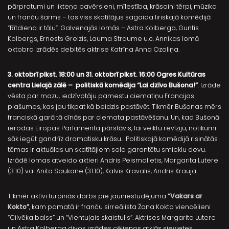
pārpratumi un likteņa pavērsieni, mīlestība, krāsaini tērpi, mūzika
un franču šarms – tas viss skatītājus sagaida liriskajā komēdijā
“Rītdiena ir tālu”. Galvenajās lomās – Astra Kolberga, Guntis
Kolbergs, Ernests Greizis, Lauma Straume u.c. Annikas lomā
oktobra izrādēs debitēs aktrise Katrīna Anna Ozoliņa.
3. oktobrī plkst. 18:00 un 31. oktobrī plkst. 16:00 Ogres Kultūras
centra Lielajā zālē – politiskā komēdija
“Lai dzīvo Bušona!”
. Izrāde
vēsta par mazu, iedzīvotāju pamestu ciematiņu Francijas
plašumos, kas jau tikpat kā beidzis pastāvēt. Tikmēr Bušonas mērs
franciskā garā tā cīnās par ciemata pastāvēšanu. Un, kad Bušonā
ierodas Eiropas Parlamenta pārstāvis, lai veiktu revīziju, notikumi
sāk iegūt gandrīz dramatisku krāsu… Politiskajā komēdijā risinātās
tēmas ir aktuālas un skatītājiem sola garantētu smieklu devu.
Izrādē lomas atveido aktieri Andris Peismalietis, Margarita Lutere
(3.10) vai Anita Saukane (31.10), Kalvis Kravalis, Andris Krauja.
Tikmēr aktīvi turpinās darbs pie jauniestudējuma
“Vakars ar
Kokto”
, kam pamatā ir franču sirreālista Žana Kokto viencēlieni
“Cilvēka balss” un “Vientuļais skaistulis”. Aktrises Margarita Lutere
un Astra Kolberga divos izrādes cēlienos atklās sievietes