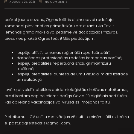
AUGUSTS 25, 2021
NO COMMENTS
esākot jauno sezonu, Ogres teātris aicina savai radošajai
komandai pievienoties grima/frizūru praktikantu. Ja Tev ir
iemaņas grima mākslā vai prasme veidot dažādas frizūras,
piesakies praksē Ogres teātrī! Mēs piedāvājam:
iespēju attīstīt iemaņas reģionālā repertuārteātrī;
darbošanos profesionālas radošas komandas vadībā;
iespēju piedalīties repertuāra izrāžu grima/frizūru
radīšanā;
iespēju piedalīties jauniestudējumu vizuālā imidža izstrādē
un realizācijā.
Ievērojot valstī noteiktos epidemioloģiskās drošības noteikumus,
praktikantam nepieciešams derīgs Covid-19 digitālais sertifikāts,
kas apliecina vakcinācijas vai vīrusa izslimošanas faktu.
Pieteikumu – CV un īsu motivācijas vēstuli – aicinām sūtīt uz teātra
e-pastu:
ogresteatris@gmail.com
.