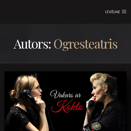
IZVĒLNE
Autors:
Ogresteatris