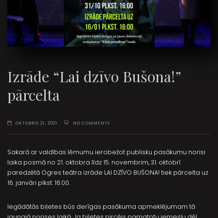
Izrāde “Lai dzīvo Bušona!”
pārcelta
OKTOBRIS 21, 2021
NO COMMENTS
Sakarā ar valdības lēmumu ierobežot publisku pasākumu norisi
laika posmā no 21. oktobra līdz 15. novembrim, 31. oktobrī
paredzētā Ogres teātra izrāde LAI DZĪVO BUŠONA! tiek pārcelta uz
16. janvāri plkst. 16:00.
Iegādātās biļetes būs derīgas pasākuma apmeklējumam tā
jaunajā norises laikā. Ja biļetes pircējs pamatotu iemeslu dēļ