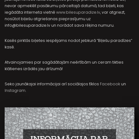
nevar apmeklēt pasākumu pārceltajā datumā, tad biļeti, kas
iegādāta interneta vietnē
www.bilesuparadize.lv
, var atgriezt,
nosūtot biļešu atgriešanas pieprasījumu uz
info@bilesuparadize.lv
un norādot sava rēķina numuru.
Kasēs pirktās biļetes iespējams nodot jebkurā “Biļešu paradīzes”
kasē.
Atvainojamies par sagādātajām neērtībām un ceram tikties
klātienes izrādēs jau drīzumā!
Seko jaunākajai informācijai arī sociālajos tīklos
Facebook
un
Instagram
.