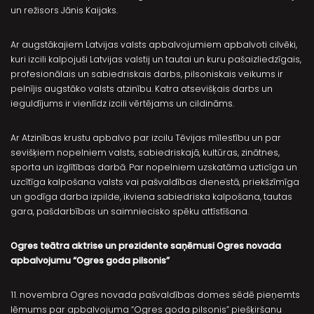
un režisors Jānis Kaijaks.
Ar augstākajiem Latvijas valsts apbalvojumiem apbalvoti cilvēki,
kuri izcili kalpojuši Latvijas valstij un tautai un kuru pašaizliedzīgais,
profesionālais un sabiedriskais darbs, pilsoniskais veikums ir
pelnījis augstāko valsts atzinību. Katra atsevišķais darbs un
ieguldījums ir vienlīdz izcili vērtējams un cildināms.
Ar Atzinības krustu apbalvo par izcilu Tēvijas mīlestību un par
sevišķiem nopelniem valsts, sabiedriskajā, kultūras, zinātnes,
sporta un izglītības darbā. Par nopelniem uzskatāma uzticīga un
uzcītīga kalpošana valsts vai pašvaldības dienestā, priekšzīmīga
un godīga darba izpilde, ikviena sabiedriska kalpošana, tautas
gara, pašdarbības un saimniecisko spēku attīstīšana.
Ogres teātra aktrise un prezidente saņēmusi Ogres novada
apbalvojumu “Ogres goda pilsonis”
11. novembra Ogres novada pašvaldības domes sēdē pieņemts
lēmums par apbalvojuma “Ogres goda pilsonis” piešķiršanu