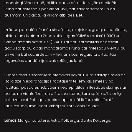
monologi. Viņas runā, lai tiktu sadzirdētas, lai viņām atbildētu.
Runā par mīlestību, par vientulību, par savām sāpēm un arī
dusmām. Un gaida, ka viņām atbildēs. Bet…
Izrādes pamatā ir franču sirreālista, dzejnieka, grafiķa, scenārista,
aktiera un dizainera Žana Kokto lugas “Cilvēka balss” (1930) un
“Vienaldzīgais skaistulis” (1940). Kaut arī sarakstītas ar desmit
gadu starpību, abas monodrāmas runā par mīlestību, vientulību
un vēlmi būt sadzirdētam – tēmām, kas negaidītu aktualitāti
ieguvušas pandēmijas pašizolācijas laikā.
“Ogres teātris skatītājiem piedāvās vakaru, kurā sastapsimies ar
izcilā dzejnieka fantāzijas radītajiem tēliem, ļausimies viņa
radītajai pasaulei, izdzīvosim nepiepildītās mīlestības skumjas un
bailes no vientulības, un arī to skaistumu, kuru spēj radīt vienīgi
lieli dzejnieki. Pats galvenais – apliecināt ticību mīlestībai,”
jauniestudējuma ieceri atklāj režisors Jānis Kaijaks.
Lomās
: Margarita Lutere, Astra Kolberga, Guntis Kolbergs.