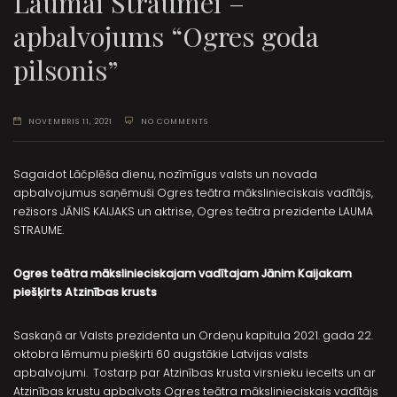
Laumai Straumei –
apbalvojums “Ogres goda
pilsonis”
NOVEMBRIS 11, 2021
NO COMMENTS
Sagaidot Lāčplēša dienu, nozīmīgus valsts un novada
apbalvojumus saņēmuši Ogres teātra mākslinieciskais vadītājs,
režisors JĀNIS KAIJAKS un aktrise, Ogres teātra prezidente LAUMA
STRAUME.
Ogres teātra mākslinieciskajam vadītajam Jānim Kaijakam
piešķirts Atzinības krusts
Saskaņā ar Valsts prezidenta un Ordeņu kapitula 2021. gada 22.
oktobra lēmumu piešķirti 60 augstākie Latvijas valsts
apbalvojumi. Tostarp par Atzinības krusta virsnieku iecelts un ar
Atzinības krustu apbalvots Ogres teātra mākslinieciskais vadītājs