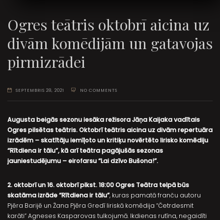
Ogres teātris oktobrī aicina uz
divām komēdijām un gatavojas
pirmizrādei
SEPTEMBRIS 28, 2021
NO COMMENTS
Augusta beigās sezonu iesāka režisora Jāņa Kaijaka vadītais
Ogres pilsētas teātris. Oktobrī teātris aicina uz divām repertuāra
izrādēm – skatītāju iemīļoto un kritiķu novērtēto lirisko komēdiju
“Rītdiena ir tālu”, kā arī teātra pagājušās sezonas
jauniestudējumu – eirofarsu “Lai dzīvo Bušona!”.
2. oktobrī un 16. oktobrī plkst. 18:00 Ogres Teātra telpā būs
skatāma izrāde “Rītdiena ir tālu”
, kuras pamatā franču autoru
Pjēra Barijē un Žana Pjēra Gredī liriskā komēdija “Četrdesmit
karāti” Agneses Kasparovas tulkojumā. Ikdienas rutīna, negaidīti