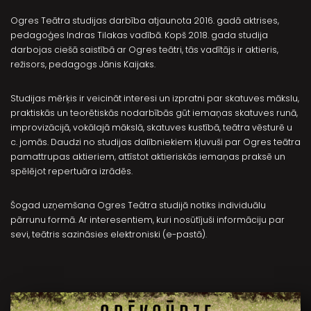
Ogres Teātra studijas darbība atjaunota 2016. gadā aktrises,
pedagoģes Indras Tilakas vadībā. Kopš 2018. gada studija
darbojas ciešā saistībā ar Ogres teātri, tās vadītājs ir aktieris,
režisors, pedagogs Jānis Kaijaks.
Studijas mērķis ir veicināt interesi un izpratni par skatuves mākslu,
praktiskās un teorētiskās nodarbībās gūt iemaņas skatuves runā,
improvizācijā, vokālajā mākslā, skatuves kustībā, teātra vēsturē u
c. jomās. Daudzi no studijas dalībniekiem kļuvuši par Ogres teātra
pamattrupas aktieriem, attīstot aktieriskās iemaņas praksē un
spēlējot repertuāra izrādēs.
Šogad uzņemšana Ogres Teātra studijā notiks individuālu
pārrunu formā. Ar interesentiem, kuri nosūtījuši informāciju par
sevi, teātris sazināsies elektroniski (e-pastā).