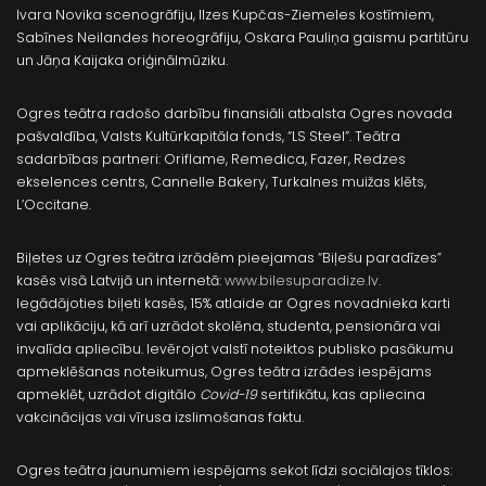
Ivara Novika scenogrāfiju, Ilzes Kupčas-Ziemeles kostīmiem,
Sabīnes Neilandes horeogrāfiju, Oskara Pauliņa gaismu partitūru
un Jāņa Kaijaka oriģinālmūziku.
Ogres teātra radošo darbību finansiāli atbalsta Ogres novada
pašvaldība, Valsts Kultūrkapitāla fonds, “LS Steel”. Teātra
sadarbības partneri: Oriflame, Remedica, Fazer, Redzes
ekselences centrs, Cannelle Bakery, Turkalnes muižas klēts,
L’Occitane.
Biļetes uz Ogres teātra izrādēm pieejamas “Biļešu paradīzes”
kasēs visā Latvijā un internetā:
www.bilesuparadize.lv
.
Iegādājoties biļeti kasēs, 15% atlaide ar Ogres novadnieka karti
vai aplikāciju, kā arī uzrādot skolēna, studenta, pensionāra vai
invalīda apliecību. Ievērojot valstī noteiktos publisko pasākumu
apmeklēšanas noteikumus, Ogres teātra izrādes iespējams
apmeklēt, uzrādot digitālo
Covid-19
sertifikātu, kas apliecina
vakcinācijas vai vīrusa izslimošanas faktu.
Ogres teātra jaunumiem iespējams sekot līdzi sociālajos tīklos: