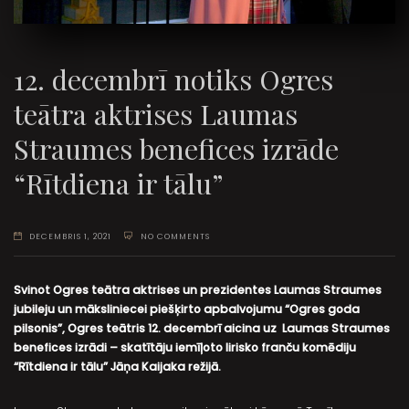
12. decembrī notiks Ogres
teātra aktrises Laumas
Straumes benefices izrāde
“Rītdiena ir tālu”
DECEMBRIS 1, 2021
NO COMMENTS
Svinot Ogres teātra aktrises un prezidentes Laumas Straumes
jubileju un māksliniecei piešķirto apbalvojumu “Ogres goda
pilsonis”, Ogres teātris 12. decembrī aicina uz Laumas Straumes
benefices izrādi – skatītāju iemīļoto lirisko franču komēdiju
“Rītdiena ir tālu” Jāņa Kaijaka režijā.