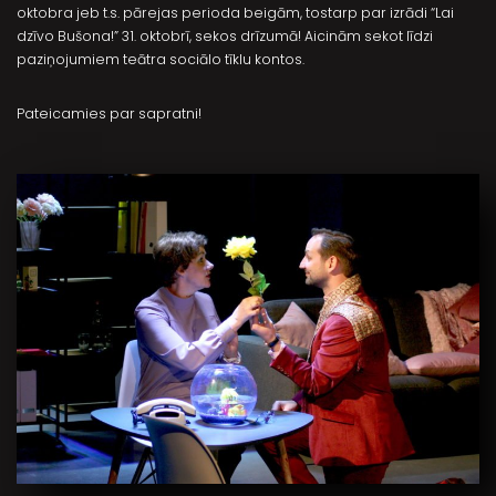
oktobra jeb t.s. pārejas perioda beigām, tostarp par izrādi “Lai
dzīvo Bušona!” 31. oktobrī, sekos drīzumā! Aicinām sekot līdzi
paziņojumiem teātra sociālo tīklu kontos.
Pateicamies par sapratni!