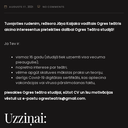
AUGUSTS 17, 2021
NO COMMENTS
Tuvojoties rudenim, režisora Jāņa Kaijaka vadītais Ogres teātris
aicina interesentus pieteikties dalībai Ogres Teātra studijā!
Ja Tev ir:
vismaz 16 gadu (studijā tiek uzņemti visa vecuma
pieaugušie);
nopietna interese par teātri;
vēlme apgūt skatuves mākslas praksi un teoriju;
derīgs Covid-19 digitālais sertifikāts, kas apliecina
vakcinācijas vai vīrusa pārslimošanas faktu,
piesakies Ogres teātra studijai, sūtot CV un īsu motivācijas
vēstuli uz e-pastu
ogresteatris@gmail.com
.
Uzziņai: