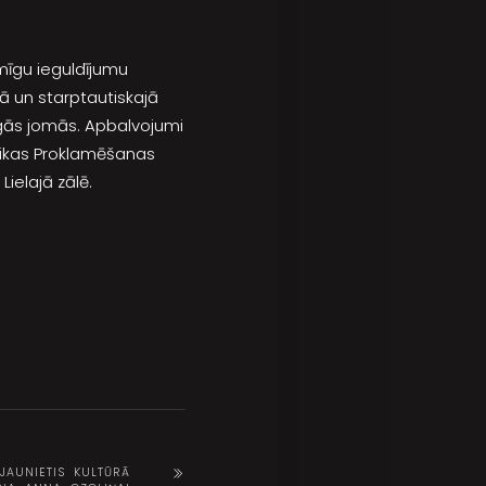
īmīgu ieguldījumu
jā un starptautiskajā
gās jomās. Apbalvojumi
likas Proklamēšanas
ielajā zālē.
AUNIETIS KULTŪRĀ