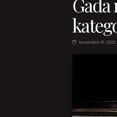
Gada 
katego
Novembris 10, 2022