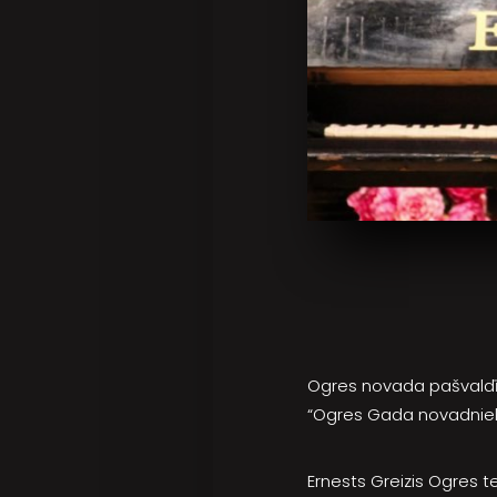
Ogres novada pašvaldība
“Ogres Gada novadnieks
Ernests Greizis Ogres t