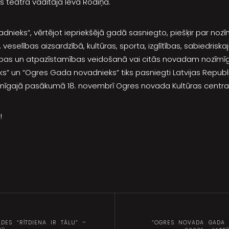
s teātra vadītāja Ieva Rodiņa.
dnieks”, vērtējot iepriekšējā gadā sasniegto, piešķir par noz
veselības aizsardzībā, kultūras, sporta, izglītības, sabiedriska
tības un atpazīstamības veidošanā vai citās novadam nozīmī
” un “Ogres Gada novadnieks” tiks pasniegti Latvijas Repub
inīgajā pasākumā 18. novembrī Ogres novada Kultūras centra L
!
DES “RĪTDIENA IR TĀLU” –
“OGRES NOVADA GADA J