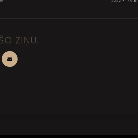
Ī!
2022”- KATR
ŠO ZIŅU.