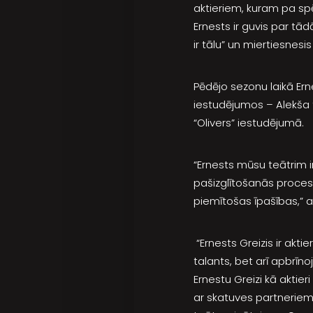
aktieriem, kuram pa spēk
Ernests ir guvis par t
ir tālu” un miertiesnes
Pēdējo sezonu laikā Ern
iestudējumos – Alekša t
“Olivers” iestudējumā.
“Ernests mūsu teātrim 
pašizglītošanās process
piemītošas īpašības,” ak
“Ernests Greizis ir akti
talants, bet arī apbrī
Ernestu Greizi kā aktie
ar skatuves partneriem,