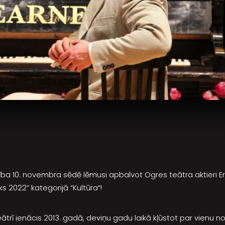
 10. novembra sēdē lēmusi apbalvot Ogres teātra aktieri Erne
 2022” kategorijā “Kultūra”!
eātrī ienācis 2013. gadā, deviņu gadu laikā kļūstot par vienu 