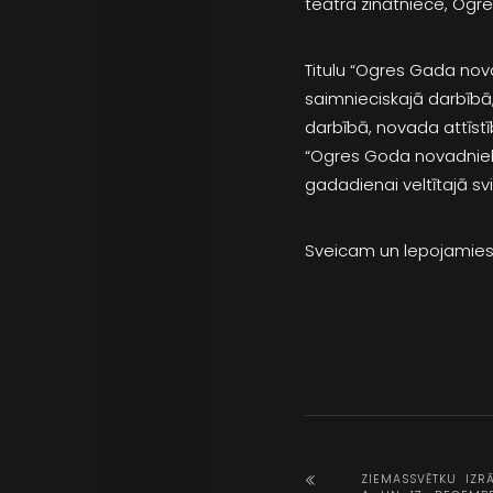
teātra zinātniece, Ogre
Titulu “Ogres Gada nova
saimnieciskajā darbībā, 
darbībā, novada attīs
“Ogres Goda novadnieks
gadadienai veltītajā sv
Sveicam un lepojamies
ZIEMASSVĒTKU IZRĀ