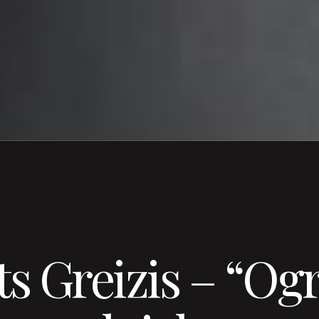
s Greizis – “Og