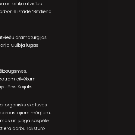
 un kritiķu atzinību
rbonjē izrādē “Rītdiena
latviešu dramaturģijas
arija Gulbja lugas
pašizaugsmes,
e katram cilvēkam
s Jānis Kaijaks.
ikai organisks skatuves
nospraustajiem mērķiem.
lomas un jūtīga saspēle
ktiera darbu raksturo