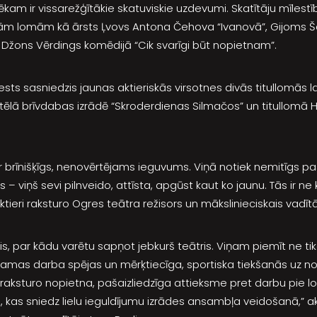
am ir vissarežģītākie skatuviskie uzdevumi. Skatītāju mīlestību
ādām lomām kā ārsts Ļvovs Antona Čehova “Ivanovā”, Gijoms Ša
is Džons Vērdings komēdijā “Cik svarīgi būt nopietnam”.
ests sasniedzis jaunas aktieriskās virsotnes divās titullomās 
ēlā brīvdabas izrādē “Skroderdienas Silmačos” un titullomā H
ir brīnišķīgs, nenovērtējams ieguvums. Viņā notiek nemitīgs 
 – viņš sevi pilnveido, attīsta, apgūst kaut ko jaunu. Tās ir n
tieri raksturo Ogres teātra režisors un mākslinieciskais vadītāj
eris, par kādu varētu sapņot jebkurš teātris. Viņam piemīt ne t
nojamas darba spējas un mērķtiecīga, sportiska tiekšanās uz 
ri raksturo nopietna, pašaizliedzīga attieksme pret darbu pie 
 kas sniedz lielu ieguldījumu izrādes ansambļa veidošanā,” a