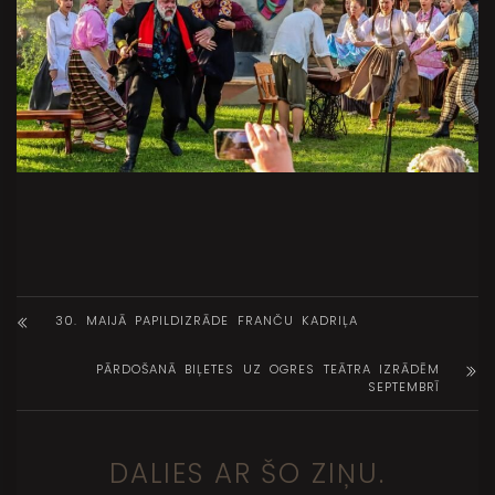
30. MAIJĀ PAPILDIZRĀDE FRANČU KADRIĻA
PĀRDOŠANĀ BIĻETES UZ OGRES TEĀTRA IZRĀDĒM
SEPTEMBRĪ
DALIES AR ŠO ZIŅU.