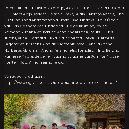
Lomās: Antonija – Astra Kolberga, Aleksis – Ernests Greizis, Dūdars
– Guntars Arājs, Kārlēns – Mārcis Broks, Rūdis – Mārtiņš Apsītis, Elīna
– Katrīna Anna Andersone vai Linda Lūsa, Pindaks – Edijs Čibels
vai Juris Gasparovičs, Pindacīša – Daiga Krūmiņa, Ieviņa –
Ramona Rubene vai Katrīna Anna Andersone, Pičuks – Juris
Jurāns, Auce – Madara Juška-Grundberga, Joske – Herberts
Legants vai Kristians Rinalds Ģērmanis, Zāra – Annija Karīna
Norberte, Ābrams – Andris Peismalietis, Tomulīša – Inta Bērziņa
vai Inese Pivare, Bebene – Lauma Straume vai Sarmīte Krauze,
Tonīte – Rūta Anna Freimane u.c.
Vairāk par izrādi uzzini:
https://www.ogresteatris.lv/izrades/skroderdienas-silmacos/