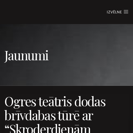
IZVĒLNE
Jaunumi
Ogres teātris dodas
brīvdabas tūrē ar
“Skroderdienām