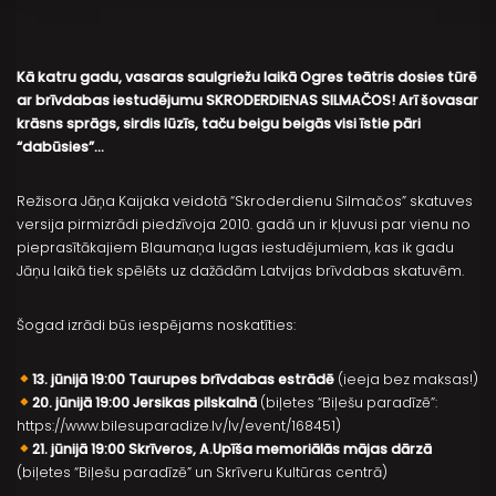
Kā katru gadu, vasaras saulgriežu laikā Ogres teātris dosies tūrē
ar brīvdabas iestudējumu SKRODERDIENAS SILMAČOS! Arī šovasar
krāsns sprāgs, sirdis lūzīs, taču beigu beigās visi īstie pāri
“dabūsies”…
Režisora Jāņa Kaijaka veidotā “Skroderdienu Silmačos” skatuves
versija pirmizrādi piedzīvoja 2010. gadā un ir kļuvusi par vienu no
pieprasītākajiem Blaumaņa lugas iestudējumiem, kas ik gadu
Jāņu laikā tiek spēlēts uz dažādām Latvijas brīvdabas skatuvēm.
Šogad izrādi būs iespējams noskatīties:
13. jūnijā 19:00 Taurupes brīvdabas estrādē
(ieeja bez maksas!)
20. jūnijā 19:00 Jersikas pilskalnā
(biļetes “Biļešu paradīzē”:
https://www.bilesuparadize.lv/lv/event/168451)
21. jūnijā 19:00 Skrīveros, A.Upīša memoriālās mājas dārzā
(biļetes “Biļešu paradīzē” un Skrīveru Kultūras centrā)