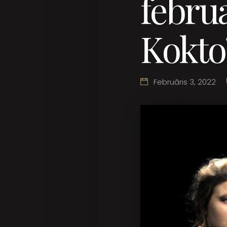
februā
Kokto
Februāris 3, 2022