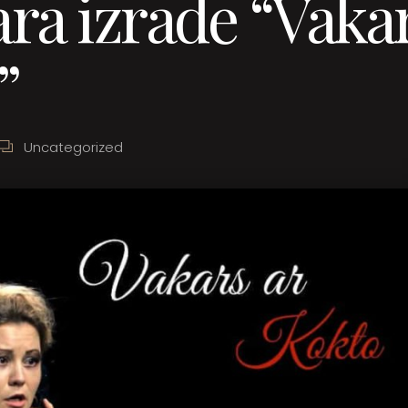
ra izrāde “Vakar
”
Uncategorized