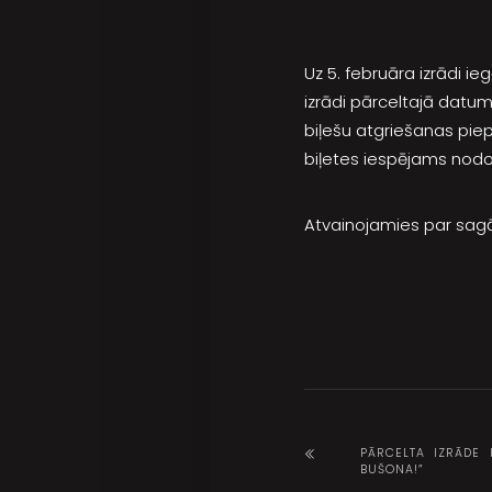
Uz 5. februāra izrādi i
izrādi pārceltajā datum
biļešu atgriešanas pie
biļetes iespējams nodot
Atvainojamies par sag
PĀRCELTA IZRĀDE 
BUŠONA!”