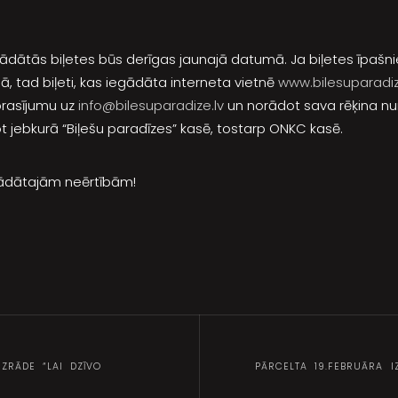
egādātās biļetes būs derīgas jaunajā datumā. Ja biļetes īpaš
ā, tad biļeti, kas iegādāta interneta vietnē
www.bilesuparadiz
prasījumu uz
info@bilesuparadize.lv
un norādot sava rēķina nu
 jebkurā “Biļešu paradīzes” kasē, tostarp ONKC kasē.
ādātajām neērtībām!
IZRĀDE “LAI DZĪVO
PĀRCELTA 19.FEBRUĀRA I