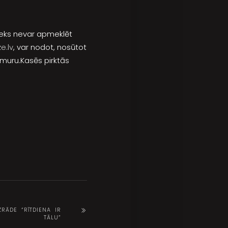
nieks nevar apmeklēt
e.lv
, var nodot, nosūtot
muru.Kasēs pirktās
ZRĀDE “RĪTDIENA IR
TĀLU”