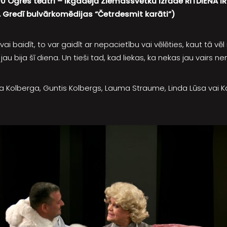
:00 Ogres teātrī – ikgadējā Ziemassvētku izrāde RĪTDIENA I
 P. Gredī bulvārkomēdijas “Četrdesmit karāti”)
 vai baidīt, to var gaidīt ar nepacietību vai vēlēties, kaut tā vē
 jau bija šī diena. Un tieši tad, kad liekas, ka nekas jau vairs ne
a Kolberga, Guntis Kolbergs, Lauma Straume, Linda Lūsa vai K