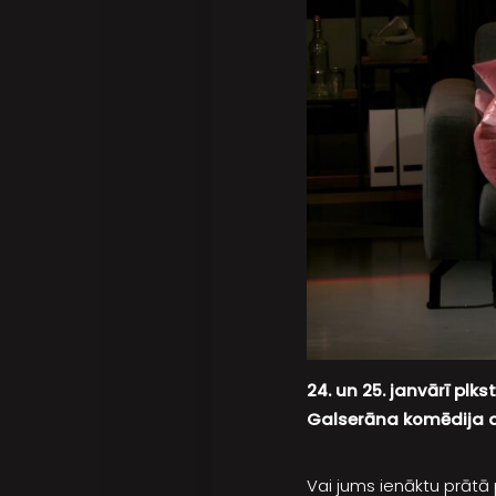
24. un 25. janvārī plks
Galserāna komēdija a
Vai jums ienāktu prātā 