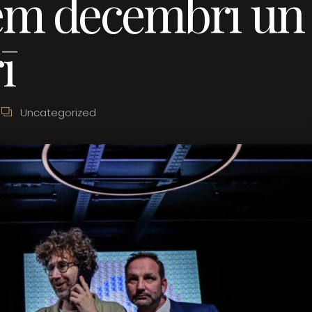
ēm decembrī un
ī
Uncategorized