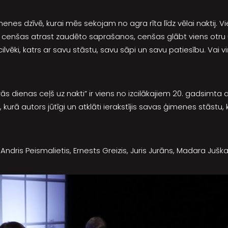
enes dzīvē, kurai mēs sekojam no agra rīta līdz vēlai naktij. V
ā cenšas atrast zaudēto saprašanos, cenšas glābt viens otru
cilvēki, katrs ar savu stāstu, savu sāpi un savu patiesību. Vai
rās dienas ceļš uz nakti” ir viens no izcilākajiem 20. gadsimta
urā autors jūtīgi un atklāti ierakstījis savas ģimenes stāstu, ku
Andris Peismalietis, Ernests Greizis, Juris Jurāns, Madara Ju