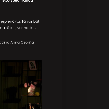
R TĀLU
(pēc franču
l nepienāktu. Tā var būt
mainīsies, var notikt…
atrīna Anna Ozoliņa,