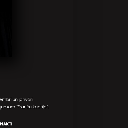
embrī un janvārī.
jumam “Franču kadriļa”.
 NAKTI