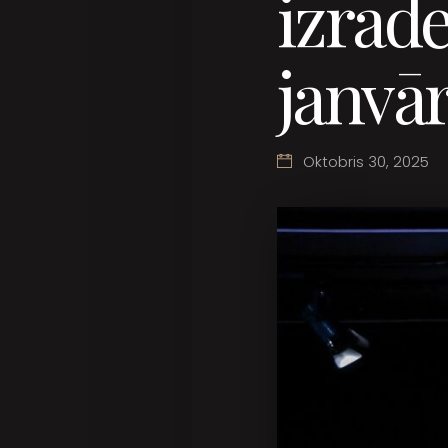
izrād
janvār
Oktobris 30, 2025