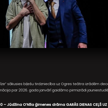
īze” sākusies biļešu tirdzniecība uz Ogres teātra izrādēm dec
rmācija par 2026. gada janvārī gaidāmo pirmizrādi jauniestudē
8:00 – Jūdžina O’Nīla ģimenes drāma GARĀS DIENAS CEĻŠ UZ