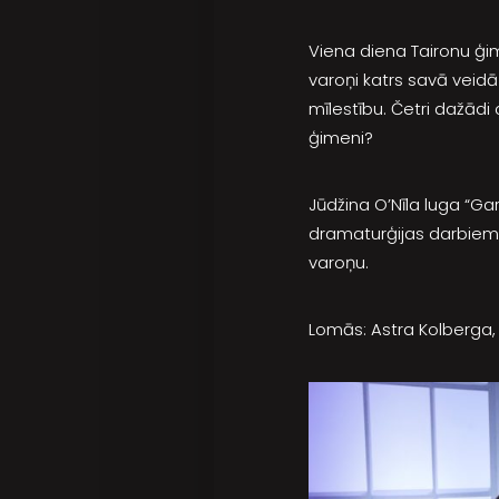
Viena diena Taironu ģim
varoņi katrs savā veid
mīlestību. Četri dažādi 
ģimeni?
Jūdžina O’Nīla luga “Ga
dramaturģijas darbiem, k
varoņu.
Lomās: Astra Kolberga, 