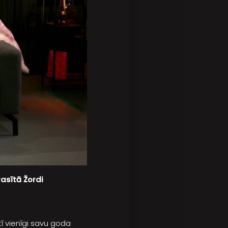
rasītā Žordi
tī vienīgi savu goda