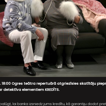
t. 18:00 Ogres teātra repertuārā atgriezīsies skatītāju piep
r detektīva elementiem KREDĪTS.
palūgt, lai banka izsniedz jums kredītu, kā garantiju dodot pre