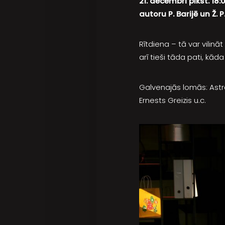
21. decembrī plkst. 18
autoru P. Barijē un Ž.
Rītdiena – tā var vilināt
arī tieši tāda pati, kāda
Galvenajās lomās: Astr
Ernests Greizis u.c.