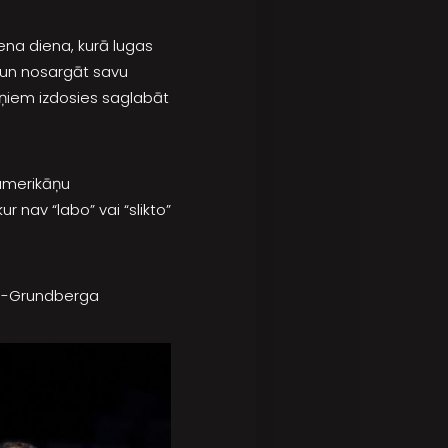
iena diena, kurā lugas
 un nosargāt savu
 viņiem izdosies saglabāt
 amerikāņu
r nav “labo” vai “slikto”
ška-Grundberga