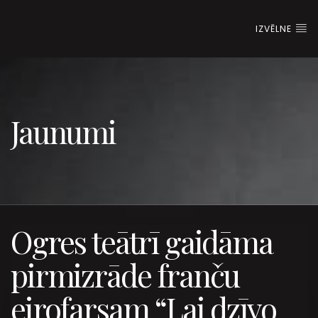
IZVĒLNE
Jaunumi
Ogres teātrī gaidāma
pirmizrāde franču
eirofarsam “Lai dzīvo