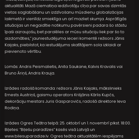
aktualitāti. Mazā ciematiņa iedzīvotāju cīņa par savas dzimtās
vietas saglabāšanu un izdzīvošanu mūsdienu globalizācijas
laikmetā ir vienlīdz smieklīga un arī mazliet skumja. Asprātīgās
situācijas un negaidītie notikumu pavērsieni padara šo stāstu
īpaši aizraujošu, bet paralēles ar mūsu situāciju liek par šo to
aizdomāties,” jauniestudējuma ieceri komentē režisors Jānis
Kaijaks, piebilstot, ka iestudējums skatītājiem sola izklaidi ar
pievienoto vērtību.
Lomās: Andris Peismalietis, Anita Saukane, Kalvis Kravalis vai
Bruno Āriņš, Andris Krauja.
Izrādes radošā komanda: režisors Jānis Kaijaks, mākslinieks
Ernests Austriņš, gaismu operators Krišjānis Kārlis Kupčs,
dekorāciju meistars Juris Gasparovičs, radošā direktore Ieva
Rodiņa.
Izrādes Ogres Teātra telpā: 25. oktobrī un 1. novembrī plkst. 18:00.
Biļetes: “Biļešu paradīzes” kasēs visā Latvijā un
www.bilesuparadize.lv. Ogres teātra aktualitātēm iespējams