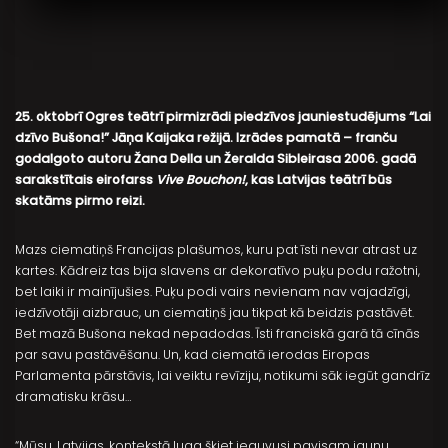
25. oktobrī Ogres teātrī pirmizrādi piedzīvos jauniestudējums “Lai
dzīvo Bušona!” Jāņa Kaijaka režijā. Izrādes pamatā – franču
godalgoto autoru Žana Della un Žeralda Sibleirasa 2006. gadā
sarakstītais eirofarss
Vive Bouchon!
, kas Latvijas teātrī būs
skatāms pirmo reizi.
Mazs ciematiņš Francijas plašumos, kuru pat īsti nevar atrast uz
kartes. Kādreiz tas bija slavens ar dekoratīvo puķu podu ražotni,
bet laiki ir mainījušies. Puķu podi vairs nevienam nav vajadzīgi,
iedzīvotāji aizbrauc, un ciematiņš jau tikpat kā beidzis pastāvēt.
Bet mazā Bušona nekad nepadodas. Īsti franciskā garā tā cīnās
par savu pastāvēšanu. Un, kad ciematā ierodas Eiropas
Parlamenta pārstāvis, lai veiktu revīziju, notikumi sāk iegūt gandrīz
dramatisku krāsu…
“Mūsu, Latvijas, kontekstā luga šķiet ieguvusi pavisam jaunu