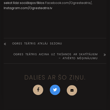
sekot līdzi sociālajos tīklos
Facebook.com/Ogresteatris/
,
Instagram.com/Ogresteatris.lv
OGRES TEĀTRIS ATKLĀJ SEZONU
OGRES TEĀTRIS AICINA UZ TIKŠANOS AR SKATĪTĀJIEM
– ATVĒRTO MĒĢINĀJUMU
DALIES AR ŠO ZIŅU.