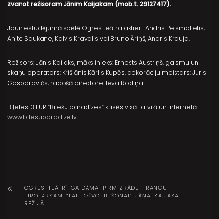
zvanot režisoram Jānim Kaijakam (mob.t. 29127417).
Jauniestudējumā spēlē Ogres teātra aktieri: Andris Peismalietis,
Anita Saukane, Kalvis Kravalis vai Bruno Āriņš, Andris Krauja.
Režisors: Jānis Kaijaks, mākslinieks: Ernests Austriņš, gaismu un
skaņu operators: Krišjānis Kārlis Kupčs, dekorāciju meistars: Juris
Gasparovičs, radošā direktore: Ieva Rodiņa.
Biļetes: 3 EUR “Biļešu paradīzes” kasēs visā Latvijā un internetā:
www.bilesuparadize.lv.
OGRES TEĀTRĪ GAIDĀMA PIRMIZRĀDE FRANČU
EIROFARSAM “LAI DZĪVO BUŠONA!” JĀŅA KAIJAKA
REŽIJĀ