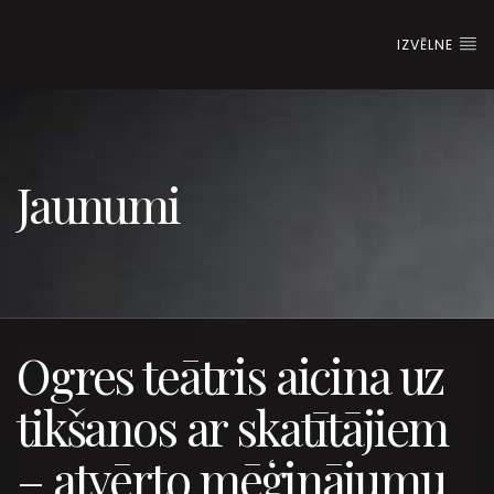
IZVĒLNE
Jaunumi
Ogres teātris aicina uz
tikšanos ar skatītājiem
– atvērto mēģinājumu