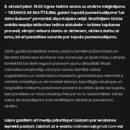
8. oktobrī plkst. 19:00 Ogres teātris aicina uz atvērto mēģinājumu
– TIKŠANOS AR SKATĪTĀJIEM, gaidot topošā jauniestudējuma “Lai
dzīvo Bušona!” pirmizrādi Jāņa Kaijaka režijā. Skatītājiem tā būs
unikāla iespēja ielūkoties teātra aizkulisēs – izrādes tapšanas
procesā, vērojot režisora darbu ar aktieriem, aktiera darbu ar
lomu, kā arī piedalīties sarunās par topošo jauniestudējumu.
2006. gadā sarakstītais franču autoru tandēma Žana Della un
Žeralda Sibleirasa eirofarss nav novecojis un īpaši mūsu, Latvijas,
kontekstā tas šķiet ieguvis pavisam jaunu aktualitāti. Mazā
ciematiņa iedzīvotāju cīņa par savas dzimtās vietas
saglabāšanu un izdzīvošanu mūsdienu globalizācijas laikmetā ir
vienlīdz smieklīga un arī mazliet skumja. Asprātīgās situācijas un
negaidītie notikumu pavērsieni padara šo stāstu īpaši aizraujošu,
bet paralēles ar mūsu situāciju liek par šo to aizdomāties. Vārdu
sakot, šis iestudējums sola skatītājiem izklaidi ar pievienoto
vērtību.
Laipni gaidīsim arī mediju pārstāvjus! Lūdzam par ierašanos
iepriekš paziņot, rakstot uz e-pastu
rodinaieva@gmail.com
vai