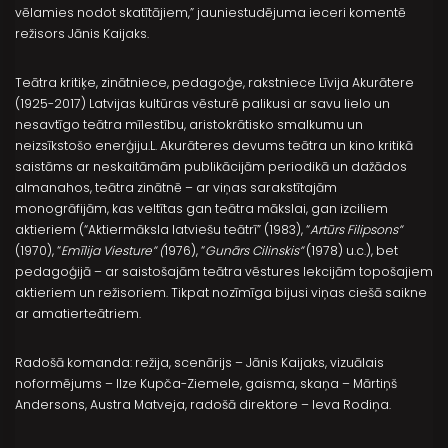
vēlamies nodot skatītājiem,” jauniestudējuma ieceri komentē
režisors Jānis Kaijaks.
Teātra kritiķe, zinātniece, pedagoģe, rakstniece Līvija Akurātere
(1925-2017) Latvijas kultūras vēsturē palikusi ar savu lielo un
nesavtīgo teātra mīlestību, aristokrātisko smalkumu un
neizsīkstošo enerģiju.L. Akurāteres devums teātra un kino kritikā
saistāms ar neskaitāmām publikācijām periodikā un dažādos
almanahos, teātra zinātnē – ar viņas sarakstītajām
monogrāfijām, kas veltītas gan teātra mākslai, gan izciliem
aktieriem (“Aktiermāksla latviešu teātrī” (1983), “
Artūrs Filipsons”
(1970), “
Emīlija Viesture” (
1976), “
Gunārs Cilinskis
”
(1978) u.c.), bet
pedagoģijā – ar saistošajām teātra vēstures lekcijām topošajiem
aktieriem un režisoriem. Tikpat nozīmīga bijusi viņas ciešā saikne
ar amatierteātriem.
Radošā komanda: režija, scenārijs – Jānis Kaijaks, vizuālais
noformējums – Ilze Kupča-Ziemele, gaisma, skaņa – Mārtiņš
Andersons, Austra Matveja, radošā direktore – Ieva Rodiņa.