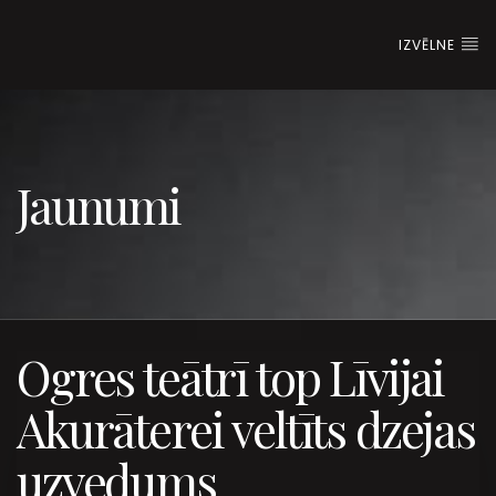
IZVĒLNE
Jaunumi
Ogres teātrī top Līvijai
Akurāterei veltīts dzejas
uzvedums