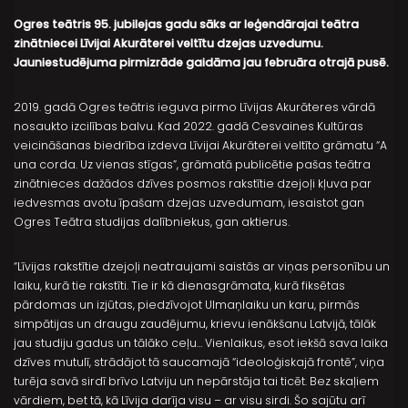
Ogres teātris 95. jubilejas gadu sāks ar leģendārajai teātra
zinātniecei Līvijai Akurāterei veltītu dzejas uzvedumu.
Jauniestudējuma pirmizrāde gaidāma jau februāra otrajā pusē.
2019. gadā Ogres teātris ieguva pirmo Līvijas Akurāteres vārdā
nosaukto izcilības balvu. Kad 2022. gadā Cesvaines Kultūras
veicināšanas biedrība izdeva Līvijai Akurāterei veltīto grāmatu “A
una corda. Uz vienas stīgas”, grāmatā publicētie pašas teātra
zinātnieces dažādos dzīves posmos rakstītie dzejoļi kļuva par
iedvesmas avotu īpašam dzejas uzvedumam, iesaistot gan
Ogres Teātra studijas dalībniekus, gan aktierus.
“Līvijas rakstītie dzejoļi neatraujami saistās ar viņas personību un
laiku, kurā tie rakstīti. Tie ir kā dienasgrāmata, kurā fiksētas
pārdomas un izjūtas, piedzīvojot Ulmaņlaiku un karu, pirmās
simpātijas un draugu zaudējumu, krievu ienākšanu Latvijā, tālāk
jau studiju gadus un tālāko ceļu… Vienlaikus, esot iekšā sava laika
dzīves mutulī, strādājot tā saucamajā “ideoloģiskajā frontē”, viņa
turēja savā sirdī brīvo Latviju un nepārstāja tai ticēt. Bez skaļiem
vārdiem, bet tā, kā Līvija darīja visu – ar visu sirdi. Šo sajūtu arī