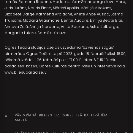
Lomās: Ramona Rubene, Madara Juška-Grundberga, Ieva Mora,
Juris Jurāns, Nauris Pinne, Mārtiņš Apsītis, Mārtiņš Mikožans,
Elizabete Darge, Karmena Arbidāne, Anete Ance Auziņa, Lāsma
Trukšāne, Madara Grasmane, Lienīte Audare, Emīlija Beate Bite,
Anneva Zaļā, Annija Norberte, Anita Saukane, Astra Kolberga,
Margarita Lutere, Sarmīte Krauze.
Ogres Teātra studijas dzejas uzveduma “Uz vienas stīgas”
pirmizrāde Ogres Teātra telpā 2023. gada 18. februārī plkst. 18:00,
nākamā izrāde – 26. februārī plkst. 17:00. Biļetes: 6 EUR “Biļešu
paradīzes” kasēs, Ogres Kultūras centra kasē un internetveikalā
www.bilesuparadize.lv.
PĀRDOŠANĀ BIĻETES UZ OGRES TEĀTRA IZRĀDĒM
MARTĀ
IZRĀDEI “SANATORIJA” – OGRES NOVADA GADA BALVA