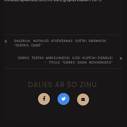
GALERIJA: NOTIKUŠI ATVĒRŠANAS SVĒTKI GRĀMATAI
“TEĀTRIS OGRĒ”
OGRES TEĀTRA MĀKSLINIECEI ILZEI KUPČAI-ZIEMELEI
– TITULS “OGRES GADA NOVADNIEKS”
DALIES AR ŠO ZIŅU.