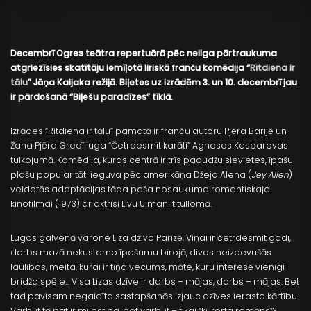
Decembrī Ogres teātra repertuārā pēc neilga pārtraukuma
atgriezīsies skatītāju iemīļotā liriskā franču komēdija “
Rītdiena ir
tālu
” Jāņa Kaijaka režijā. Biļetes uz izrādēm 3. un 10. decembrī jau
ir pārdošanā “Biļešu paradīzes” tīklā.
Izrādes “Rītdiena ir tālu” pamatā ir franču autoru Pjēra Barijē un
Žana Pjēra Gredī luga “Četrdesmit karāti” Agneses Kasparovas
tulkojumā. Komēdija, kuras centrā ir trīs paaudžu sievietes, īpašu
plašu popularitāti ieguva pēc amerikāņa Džeja Alena (
Jey Allen
)
veidotās adaptācijas tāda paša nosaukuma romantiskajai
kinofilmai (1973) ar aktrisi Līvu Ulmani titullomā.
Lugas galvenā varone Liza dzīvo Parīzē. Viņai ir četrdesmit gadi,
darbs mazā nekustamo īpašumu birojā, divas neizdevušās
laulības, meita, kurai ir tīņa vecums, māte, kuru interesē vienīgi
bridža spēle… Visa Lizas dzīve ir darbs – mājas, darbs – mājas. Bet
tad pavisam negaidīta sastapšanās izjauc dzīves ierasto kārtību.
Varbūt tā pat ir mīlestība, bet varbūt – tikai “kūrorta romāns”?