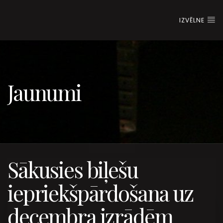
IZVĒLNE
Jaunumi
Sākusies biļešu
iepriekšpārdošana uz
decembra izrādēm